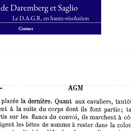
 de Daremberg et Saglio
Le D.A.G.R. en haute-résolution
Contact