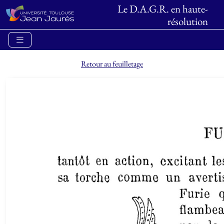
Le D.A.G.R. en haute-
résolution
Retour au feuilletage