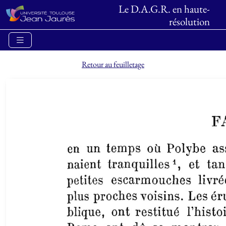
Le D.A.G.R. en haute-
résolution
Retour au feuilletage