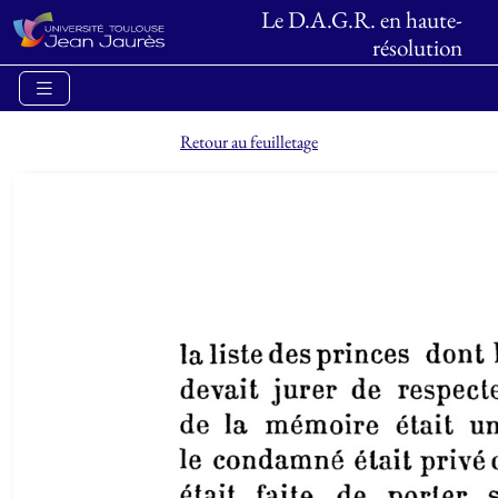
Le D.A.G.R. en haute-
résolution
Retour au feuilletage