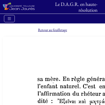
Le D.A.G.R. en haute-
résolution
Retour au feuilletage