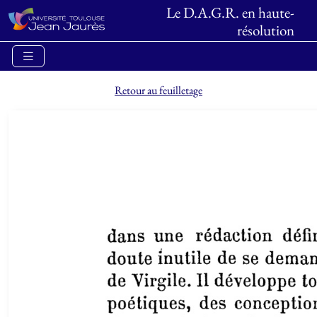
Le D.A.G.R. en haute-
résolution
Retour au feuilletage