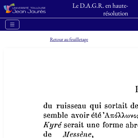
Le D.A.G.R. en haute-
résolution
Retour au feuilletage