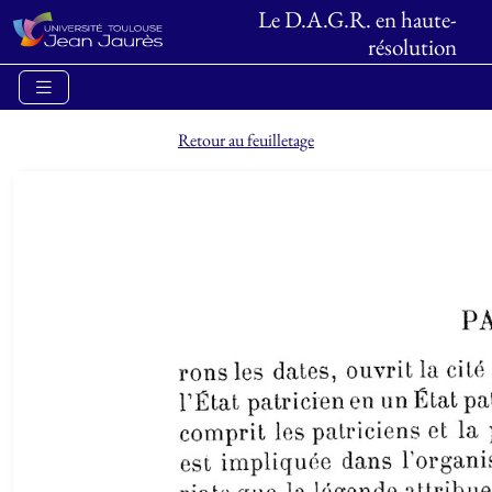
Le D.A.G.R. en haute-
résolution
Retour au feuilletage