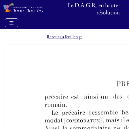
Le D.A.G.R. en haute-
résolution
Retour au feuilletage