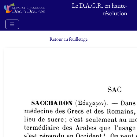
Le D.A.G.R. en haute-
résolution
Retour au feuilletage