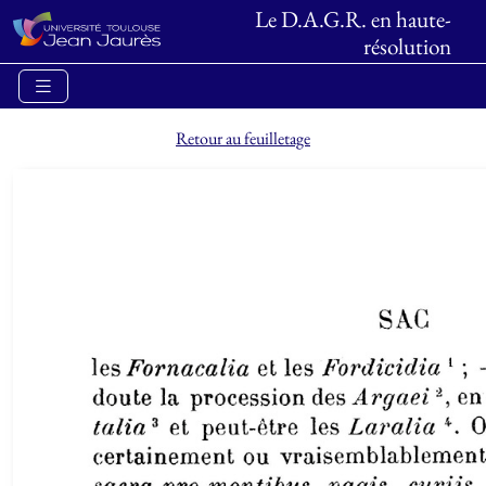
Le D.A.G.R. en haute-
résolution
Retour au feuilletage