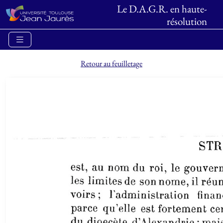
Le D.A.G.R. en haute-
résolution
Retour au feuilletage