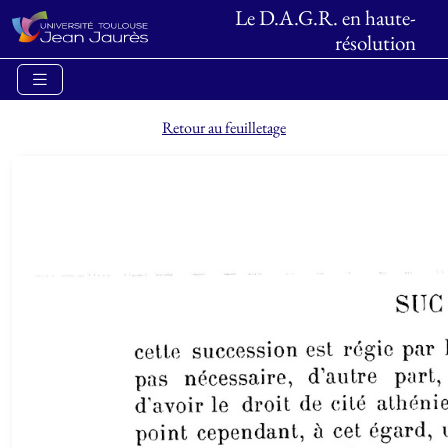
Le D.A.G.R. en haute-
résolution
Retour au feuilletage