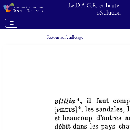
Le D.A.G.R. en haute-
résolution
Retour au feuilletage