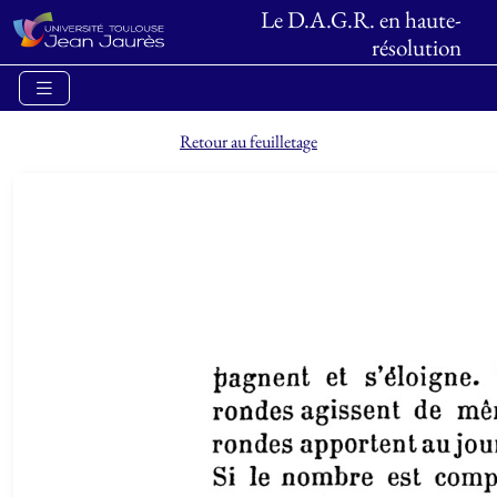
Le D.A.G.R. en haute-
résolution
Retour au feuilletage