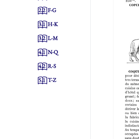
2.2
F-G
3.1
H-K
3.2
L-M
4.1
N-Q
4.2
R-S
5.1
T-Z