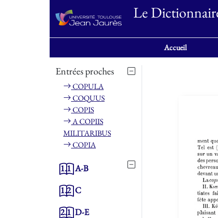
Le Dictionnair
Accueil
Entrées proches
COPULA
COQUUS
COPIS
A COPIIS
MILITARIBUS
COPIA
1.1
A-B
1.2
C
2.1
D-E