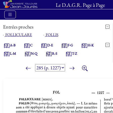
Le D.A.G.R. Page à Page
Entrées proches
⋅
FOLLICULARE
⋅
FOLLIS
1.1
A-B
1.2
C
2.1
D-E
2.2
F-G
3.1
H-K
3.2
L-M
4.1
N-Q
4.2
R-S
5.1
T-Z