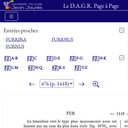
Le D.A.G.R. Page à Page
Entrées proches
⋅
FURRINA
⋅
FURIOSUS
⋅
FURNUS
1.1
A-B
1.2
C
2.1
D-E
2.2
F-G
3.1
H-K
3.2
L-M
4.1
N-Q
4.2
R-S
5.1
T-Z