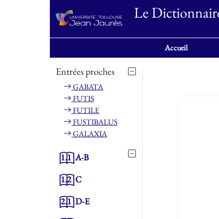
Le Dictionnair
Accueil
Entrées proches
GABATA
FUTIS
FUTILE
FUSTIBALUS
GALAXIA
1.1
A-B
1.2
C
2.1
D-E