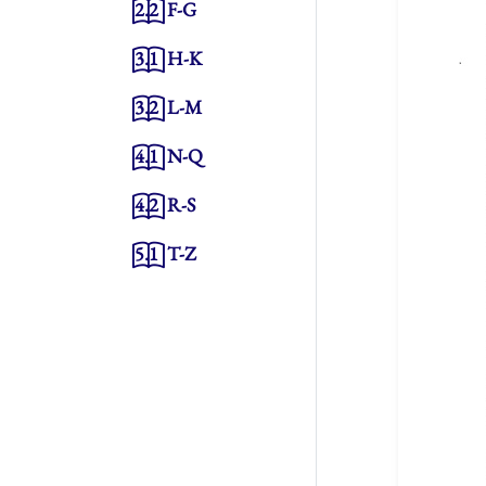
2.2
F-G
3.1
H-K
3.2
L-M
4.1
N-Q
4.2
R-S
5.1
T-Z