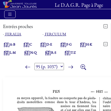
Le D.A.G.R. Page à Page
Entrées proches
⋅
FERALIA
⋅
FERCULUM
1.1
A-B
1.2
C
2.1
D-E
2.2
F-G
3.1
H-K
3.2
L-M
4.1
N-Q
4.2
R-S
5.1
T-Z