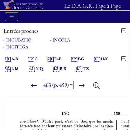
Le D.A.G.R. Page à Page
Entrées proches
⋅
INCUBATIO
⋅
INCOLA
⋅
INCITEGA
1.1
A-B
1.2
C
2.1
D-E
2.2
F-G
3.1
H-K
3.2
L-M
4.1
N-Q
4.2
R-S
5.1
T-Z