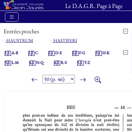
Le D.A.G.R. Page à Page
Entrées proches
⋅
HAUSTRUM
⋅
HASTIFERI
1.1
A-B
1.2
C
2.1
D-E
2.2
F-G
3.1
H-K
3.2
L-M
4.1
N-Q
4.2
R-S
5.1
T-Z