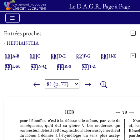
Le D.A.G.R. Page à Page
Entrées proches
⋅
HEPHAISTEIA
1.1
A-B
1.2
C
2.1
D-E
2.2
F-G
3.1
H-K
3.2
L-M
4.1
N-Q
4.2
R-S
5.1
T-Z