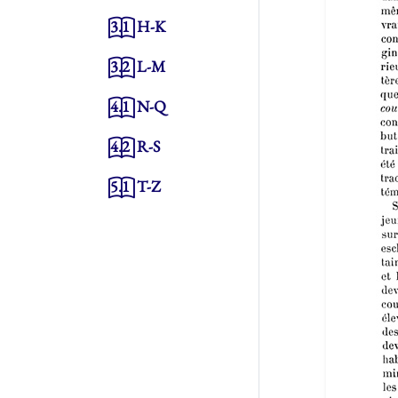
3.1
H-K
3.2
L-M
4.1
N-Q
4.2
R-S
5.1
T-Z