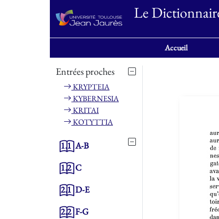
Le Dictionnair
Accueil
Entrées proches
KRYPTEIA
KYBERNESIA
KRITAI
KOTYTTIA
1.1
A-B
1.2
C
2.1
D-E
2.2
F-G