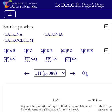
Le D.A.G.R. Page à Page
Entrées proches
⋅
LATRINA
⋅
LATONIA
⋅
LATROCINIUM
1.1
A-B
1.2
C
2.1
D-E
2.2
F-G
3.1
H-K
3.2
L-M
4.1
N-Q
4.2
R-S
5.1
T-Z