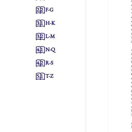
2.2
F-G
3.1
H-K
3.2
L-M
4.1
N-Q
4.2
R-S
5.1
T-Z