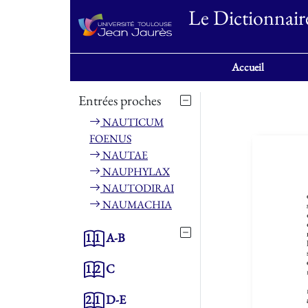
Le Dictionnair
Accueil
Entrées proches
NAUTICUM
FOENUS
NAUTAE
NAUPHYLAX
NAUTODIRAI
NAUMACHIA
1.1
A-B
1.2
C
2.1
D-E