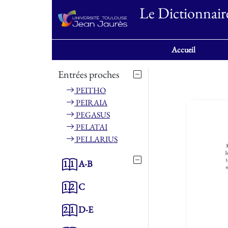
Le Dictionnair
Accueil
Entrées proches
PEITHO
PEIRAIA
PEGASUS
PELATAI
PELLARIUS
1.1
A-B
1.2
C
2.1
D-E