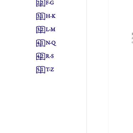
2.2
F-G
3.1
H-K
3.2
L-M
4.1
N-Q
4.2
R-S
5.1
T-Z