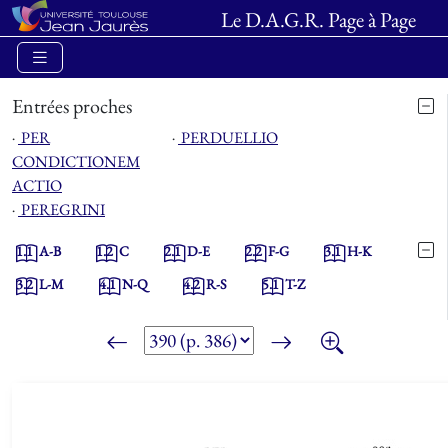
Le D.A.G.R. Page à Page
Entrées proches
⋅
PER
⋅
PERDUELLIO
CONDICTIONEM
ACTIO
⋅
PEREGRINI
1.1
A-B
1.2
C
2.1
D-E
2.2
F-G
3.1
H-K
3.2
L-M
4.1
N-Q
4.2
R-S
5.1
T-Z