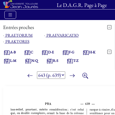
Le D.A.G.R. Page à Page
Entrées proches
⋅
PRAETORIUM
⋅
PRAEVARICATIO
⋅
PRAKTORES
1.1
A-B
1.2
C
2.1
D-E
2.2
F-G
3.1
H-K
3.2
L-M
4.1
N-Q
4.2
R-S
5.1
T-Z