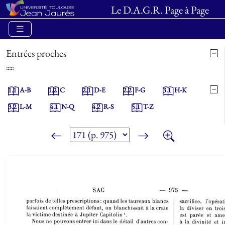
Le D.A.G.R. Page à Page
Entrées proches
1.1
A-B
1.2
C
2.1
D-E
2.2
F-G
3.1
H-K
3.2
L-M
4.1
N-Q
4.2
R-S
5.1
T-Z