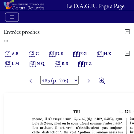
Le D.A.G.R. Page à Page
Entrées proches
1.1
A-B
1.2
C
2.1
D-E
2.2
F-G
3.1
H-K
3.2
L-M
4.1
N-Q
4.2
R-S
5.1
T-Z