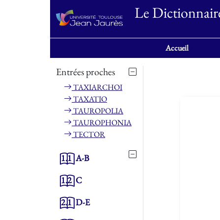
Le Dictionnair
Accueil
Entrées proches
TAXIARCHOI
TAXATIO
TAUROPOLIA
TAUROPHONIA
TECTOR
1.1
A-B
1.2
C
2.1
D-E