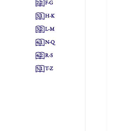
2.2
F-G
3.1
H-K
3.2
L-M
4.1
N-Q
4.2
R-S
5.1
T-Z