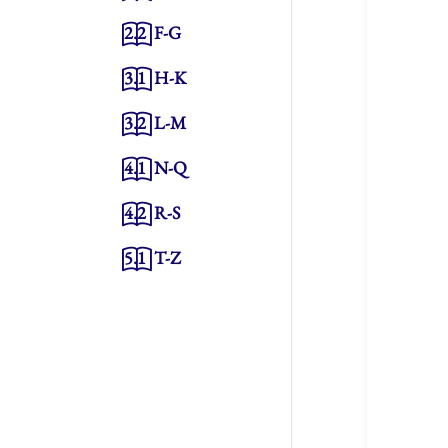
2.2
F-G
3.1
H-K
3.2
L-M
4.1
N-Q
4.2
R-S
5.1
T-Z