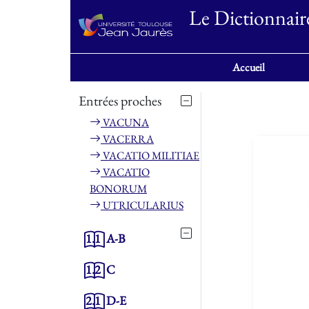
Le Dictionnair
Accueil
Entrées proches
VACUNA
VACERRA
VACATIO MILITIAE
VACATIO
BONORUM
UTRICULARIUS
1.1
A-B
1.2
C
2.1
D-E