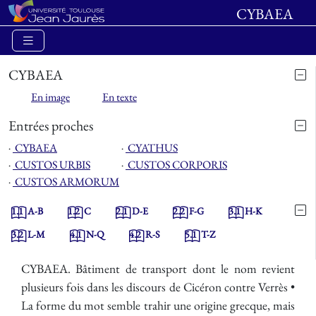
CYBAEA
CYBAEA
En image
En texte
Entrées proches
⋅
CYBAEA
⋅
CYATHUS
⋅
CUSTOS URBIS
⋅
CUSTOS CORPORIS
⋅
CUSTOS ARMORUM
1.1
A-B
1.2
C
2.1
D-E
2.2
F-G
3.1
H-K
3.2
L-M
4.1
N-Q
4.2
R-S
5.1
T-Z
CYBAEA. Bâtiment de transport dont le nom revient
plusieurs fois dans les discours de Cicéron contre Verrès •
La forme du mot semble trahir une origine grecque, mais