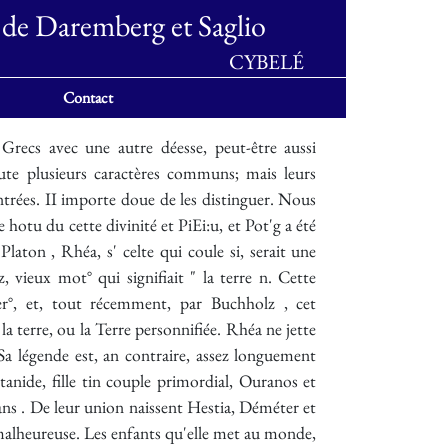
 de Daremberg et Saglio
CYBELÉ
Contact
aux mêmes endroits. En dehors de l'Arcadie, on n'en trouve plus de traces31 qu'en Béotie, à Platées et à Chéronée3° ; encore est-il possible que Pausanias, à qui l'on doit ce renseignement, ait confondu Rhéa avec Cybèle. Les représentations artistiques de Rhéa paraissent avoir été peu nombreuses dans l'antiquité. Elles se rapportent toutes, d'ailleurs, au mythe de la naissance de Zeus. Sur l'une des faces de l'autel de Jupiter qui est au Musée du Capitole, on voit Rhéa assise sur le sol, le bras droit appuyé à un rocher, levant la main gauche en suppliante. CYB 1679 -. C YB Au moment d'enfanter, elle implore, dans son angoisse maternelle, flua et Ouranos n• A Tégée, sur l'autel d'Athèna Aléa, étaient figurées Rhéa et la nymphe Oinoè, tenant dans leurs mains le nouveau-lié; de chaque côté étaient groupées quatre Nymphes38, celles sans doute qui avaient assisté la mère, et qui avaient fait sa toilette après l'accouchement . Le stratagème de Rhéa, ce que les Grecs appelaient l'évt(loç iCI00 "°, avait dît être un des thèmes favoris des artistes. Quand on entrait, k Platées, dans le temple d'Hèra, on voyait la mère de Zeus présentant h Cronos la pierre emmaillottée: ce groupe, de marbre peutélique, était l'oeuvre de Praxitèle45, qui eut sans doute des imitateurs. Nous trouvons ce même sujet sur l'autel du Capitole cité plus haut' (fig. 22401. Un vase peint k figures rouges, de la collection Pourtalès nous offre également cette représentation, mais avec des détails différents. Cronos est debout au lieu d'être assis; derrière Rhéa se tiennent deux jeunes filles, dont l'une paraît cacher quelque chose dans son péplos. M. de Witte reconnaît dans ces deux jeunes filles les nymphes Ida et Adrastée: l'objet qu'Adrastée dissimule sous les plis de son péplos ne serait autre chose que le petit Jupiter. Sur une autre face de l'autel du Capitole (voy. p. 220, fig. 245), où est représenté Zens enfant allaité par la chèvre Amalthée, tandis que deux Curètes dansent la pyrrhique, quelques-uns croient reconnaître Rhéa dans la déesse ) couronne tonrelée qui assiste à cette scène. Suivant Wieseler", cette déesse est Adrastée; suivant Braun u c'est l'île de Crète personnifiée. Peut-être faut-il y voir flua assimilée hfiybèle, puisque flua, d'après le récit de la Théogonie, a été chargée de nourrir et d'élever en Crète Jupiter enfant. La légende de Rhéa a laissé aussi quelques traces sur les monnaies. Une médaille de Laodicée de Phrygie, h l'effigie de Caracalla, présente, au revers, l'image de Rhéa emportant dans ses bras le jeune Jupiter, tandis que quatre Corybantes frappent sur le tympanum. Une monnaie d'Apamée, au type de Bécius, nous montre également Rhéa emportant Zens enfant : trois Corybantes élèvent au-dessus d'elle leurs boucliers (fig. 2241). Ces représen talions témoignent de la confusion qui, kl'époque. romaine, défait produite, en Phrygie méfie, entre la déesse ïiht'ygietine et la déesse cré toise qui lui avait été identifiée. rents noms. Lieux où elle était honorée. Au témoignage des anciens, la déesse KsuX'g, qui, particulièrementen Lydie et en baie °°, s'appelait encore Ku(b'aè, devait son nom k l'une des montagnes où elle était adorée °. Mais ces monts Cvbéla (b Kéét).n 6'p), dénI ni Strabon, ni aucun autre écrivain n'indique la position géographique, n'ont peut-être jamais existé que dans l'imagination de ceux qui, les premiers, ont voulu expliquer le nom de Cybèle5t. Ce nom est probablement phrygien. Si le renseignement donné par Hésychiits est exact, le mot séétix rappell