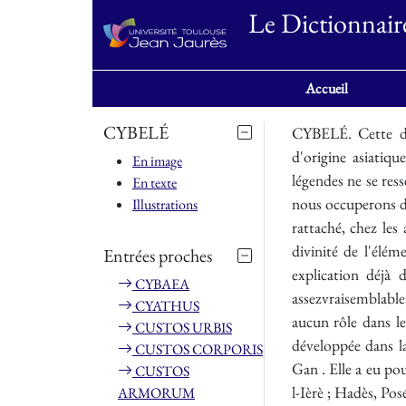
Le Dictionnair
Accueil
CYBELÉ
CYBELÉ. Cette déesse phrygienne fut, d'assez bonne heure, confondue par les Grecs avec une autre déesse, peut-être aussi d'origine asiatique, qui portait le nom de I?/iéa. Ces deux divinités ont sans doute plusieurs caractères communs; mais leurs légendes ne se ressemblent pas cl leur religion ne s'est pas établie dans les mêmes contrées. II importe doue de les distinguer. Nous nous occuperons d'abord de Rhéa, qui a été connue des Grecs la première. BIIÉA. Le hotu du cette divinité et PiEi:u, et Pot'g a été rattaché, chez les anciens, à la même racine que le verbe couler. S'il faut en croire Platon , Rhéa, s' celte qui coule si, serait une divinité de l'élément liquide. Suivant d'autres, le mot Pé est une métathèse de 4cz, vieux mot° qui signifiait " la terre n. Cette explication déjà donnée par Eustathe3, adoptée par Adalbert Kuhu par Welcker°, et, tout récemment, par Buchholz , cet assezvraisemblable. Si on l'admet, Rhéa serait, par son nom même, 1113e divinité de la terre, ou la Terre personnifiée. Rhéa ne jette aucun rôle dans les poèmes homériques, où elle n'est mentionnée qu'en passant7. Sa légende est, an contraire, assez longuement développée dans la Théogonie hésiodique. Nous y apprenons que Rhéa est une Titanide, fille tin couple primordial, Ouranos et Gan . Elle a eu pour frère et elle a pour époux Cronos, avec qui elle règne sur les Titans . De leur union naissent Hestia, Dém
En image
En texte
Illustrations
Entrées proches
CYBAEA
CYATHUS
CUSTOS URBIS
CUSTOS CORPORIS
CUSTOS
ARMORUM