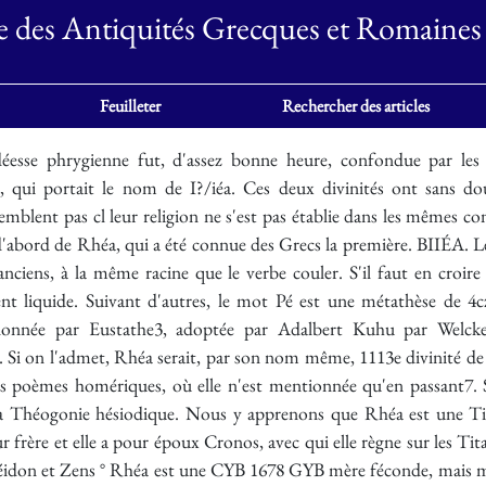
e des Antiquités Grecques et Romaines
Feuilleter
Rechercher des articles
éter et l-Ièrè ; Hadès, Poséidon et Zens ° Rhéa est une CYB 1678 GYB mère féconde, mais malheureuse. Les enfants qu'elle met au monde, à peine sortis de ses entrailles, sont l'un après l'autre engloutis par leur père Cronos. Cependant, quand elle fut sur le point de donner le jour à Jupiter, elle supplia ses parents, Gœa et Ouranos, de trouver un moyen de cacher la naissance de son enfant. Ceux-ci entendent et exaucent leur fille. Ils l'envoient en Crète, à Lyctos, ou près du Dicté n; c'est l'a qu'à la faveur des ombres de la nuit, elle porte le nouveau-né, qu'elle cache dans les profondeurs d'une caverne. L'enfant est confié à Gsea, qui se charge de le nourrir et de l'élever. Rhéa revient ensuite auprès de Cronos : elle enveloppe de langes une grosse pierre et la présente à son époux qui la prend et l'engloutit aussitôt, croyant dévorer son nouveau fils u Le caractère asiatique de ce mythe est évident. Comme les anciens eux-mêmes l'avaient remarqué, la pierre avalée par Cronos est un bétyle", simulacre divin en Asie; et le récit hésiodique semble n'être qu'une forme du mythe phénicien où le dieu El, assimilé à Cronos, immole son fils ". Cronos, le dieu qui dévore des enfants, a été rapproché également de Moloch . La scène se passe en Crête ; c'est donc par la Crète sans doute que cette fable, d'origine orientale, s'est répandue en Grèce, où l'on en trouve des variantes dans les traditions populaires recueillies par Pausanias. A Méthydrion en Arcadie, on racontait que Rhéa, étant enceinte de Jupiter, était arrivée sur le mont Thaumasion où elle avait appelé à son aide, pour la défendre au besoin contre Cronos, une troupe de Géants conduits par Hopladamos. Elle avait enfanté dans un repli du mont Lycée; mais c'était sur le Thaumasion qu'elle avait trompé la voracité de Cronos, en lui faisant avaler une pierre cmmaillottéett. Le récit des gens de Mantinée est plus intéressant; il se rapporte, non à la naissance de Zeus, mais à celle de Poséidon. Quand Rhéa, disaient-ils, eut mis au monde Poséidon, elle abandonna l'enfant au milieu d'un troupeau de moutons, pour qu'il y fût nourri comme un agneau. Elle alla ensuite déclarer à Cronos qu'elle venait d'accoucher d'un cheval ' et elle lui donna à dévorer un poulain, au lieu de son fils 18. Le stratagème de Rhéa est le fait essentiel de la légende de cette divinité, D'autres faits secondaires viennent s'y ajouter. D'après des récits postérieurs à la Théogonie, Rhéa, en quittant la Crète, avait confié Jupiter enfant aux soins des Curètes ° et des nymphes Adrastée et Ida Plus tard, quand éclata la lutte des Titans contre les Olympiens, Rhéa confia sa fille Héra à Océan et à Téthys" ; elle fit élever Poséidon à Rhodes par les Telchines . Un hymne homérique nous la montre faisant partie de la société de l'Olympe, où elle réussit à ramener Déméter, qui s'en était volontairement exilée après l'enlèvement de Perséphone Rhéa, en effet, n'a pas partagé le sort de son époux. Cronos est seul plongé dans le Tartare; ou bien il règne seul", assisté de Rhadamanthe, sur les 11es des Bienheureux. Cependant le nom de Pàoi g?eO donné par Eschyle 22 à la mer Adriatique, qui s'appelait encore la mer de Cronos 26, peut faire supposer l'existence de certaines traditions qui reléguaient le couple titanique à l'occident de la Grèce. Les Orphiques d'autre part avaient essayé d'accréditer au sujet de Rhéa des opinions différentes de la croyance commune. Pour eux, Rhéa est sans doute la mère de Zeus, l'épouse de Cronos; mais elle est la fille de Protogonos (le premier-né); elle a enfanté la terre, le ciel, la mer et les vents". Ou bien, confondue avec Dêo, elle n donné le jour à Perséphone, de son union avec son fila Jupiter, qui, pour triompher d'elle, a prie la forme d'un serpent 2t• D'autre part, elle paraît se confondre, aux yeux des Orphiques, avec Cybèle". Il n'est pas étonnant que Rhéa, divinité tellurique, ait été assimilée à d'autres divinités qui avaient le même caractère. Cette assimilation, qui devint générale avec le temps, remonte au delà de l'époque de Sophocle qui, dans un choeur de Philoctète, donne à Géea, la Terre personnifiée, quelques-unes des attributions à la fois de Rhéa et de Cybèle35. Il en est résulté que le culte de Rhéa fut peu répandu en Grèce, ou y disparut de bonne heure. Au temps de Diodore, les Crétois du pays de Gnosse ne pouvaient plus montrer que les fondements d'un temple de Rhéa au milieu d'un vieux bois de cyprès °t. Pausanias ne cite qu'un naos, consacré à Cronos et à Rhéa, dans le péribole du temple de Jupiter Olympien à Athènes n Mais la religion de Rhéa paraît s'ètre conservée en Arcadie jusque sous la domination romaine, Près de Méthydrion, le sanctuaire de la déesse était une caverne située au sommet du mont Thaumasion; les prêtresses de Rhéa avaient seules le droit d'y pénétrer". Les légendes que l'on racontait près de Mantinée, sur le mont Alésion, sur le Lycée et à Phigalie n, nous autorisent à supposer l'existence d'un culte antique de Rhéa 