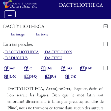
DACTYLIOTHECA
DACTYLIOTHECA
En image
En texte
Entrées proches
⋅
DACTYLIOTHECA
⋅
DACTYLOTON
⋅
DADUCHUS
⋅
DACTYLI
1.1
A-B
1.2
C
2.1
D-E
2.2
F-G
3.1
H-K
3.2
L-M
4.1
N-Q
4.2
R-S
5.1
T-Z
DACTYLIOTIIECA, Axx:u),toOrxr,. Baguier, écrin où
l'on serrait les bagues. Bien que le mot latin soit
emprunté directement à la langue grecque, au dire de
Pline', nous ne trouvons ce terme dans aucun des auteurs