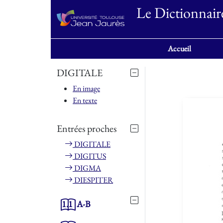
Le Dictionnair
Accueil
DIGITALE
En image
En texte
Entrées proches
DIGITALE
DIGITUS
DIGMA
DIESPITER
1.1
A-B