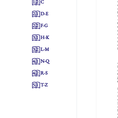
1.2
C
2.1
D-E
2.2
F-G
3.1
H-K
3.2
L-M
4.1
N-Q
4.2
R-S
5.1
T-Z