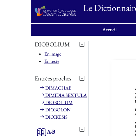
Le Dictionnair
Accueil
DIOBOLIUM
En image
En texte
Entrées proches
DIMACHAE
DIMIDIA SEXTULA
DIOBOLIUM
DIOBOLON
DIOIKÈSIS
1.1
A-B