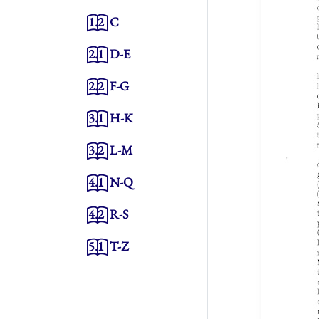
1.2
C
2.1
D-E
2.2
F-G
3.1
H-K
3.2
L-M
4.1
N-Q
4.2
R-S
5.1
T-Z