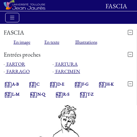
FASCIA
FASCIA
En image
En texte
Illustrations
Entrées proches
⋅
FARTOR
⋅
FARTURA
⋅
FARRAGO
⋅
FARCIMEN
1.1
A-B
1.2
C
2.1
D-E
2.2
F-G
3.1
H-K
3.2
L-M
4.1
N-Q
4.2
R-S
5.1
T-Z