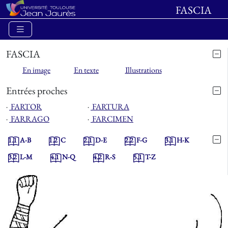
FASCIA
FASCIA
En image
En texte
Illustrations
Entrées proches
⋅
FARTOR
⋅
FARTURA
⋅
FARRAGO
⋅
FARCIMEN
1.1
A-B
1.2
C
2.1
D-E
2.2
F-G
3.1
H-K
3.2
L-M
4.1
N-Q
4.2
R-S
5.1
T-Z