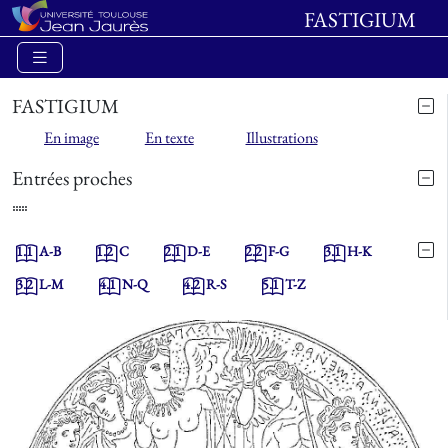
FASTIGIUM
FASTIGIUM
En image
En texte
Illustrations
Entrées proches
1.1
A-B
1.2
C
2.1
D-E
2.2
F-G
3.1
H-K
3.2
L-M
4.1
N-Q
4.2
R-S
5.1
T-Z