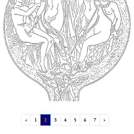
‹
1
2
3
4
5
6
7
›