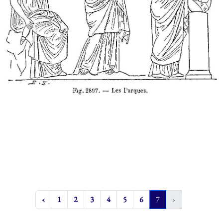
‹
1
2
3
4
5
6
7
›