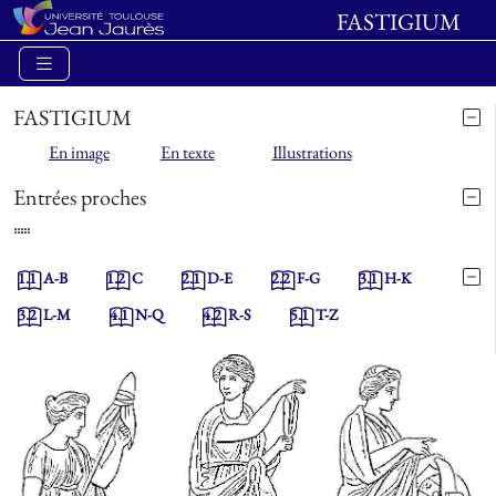
FASTIGIUM
FASTIGIUM
En image
En texte
Illustrations
Entrées proches
1.1
A-B
1.2
C
2.1
D-E
2.2
F-G
3.1
H-K
3.2
L-M
4.1
N-Q
4.2
R-S
5.1
T-Z