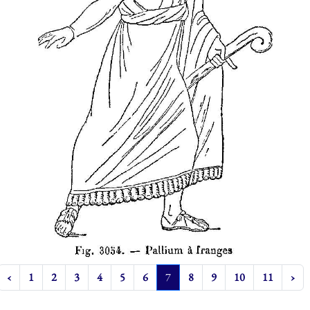
‹
1
2
3
4
5
6
7
8
9
10
11
›