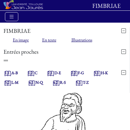
FIMBRIAE
FIMBRIAE
En image
En texte
Illustrations
Entrées proches
1.1
A-B
1.2
C
2.1
D-E
2.2
F-G
3.1
H-K
3.2
L-M
4.1
N-Q
4.2
R-S
5.1
T-Z