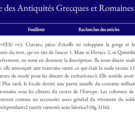
e des Antiquités Grecques et Romaines
Feuilleter
Rechercher des articles
(i ov). Cravate, pièce d'étoffe en veloppant la gorge et les o
ée du mot, qu'on tire de fauces 1. Mais ni Horace 2, ni Quintilien
 vêtement, ne nous en donnent la description. Ils nous disent seule
; elle annonçait une mauvaise santé, ce qui était la seule excuse à 
rure de mode pour les diseurs de reeitationes3. Elle semble avoir ét
us tard, le focale devint une partie usuelle du costume militair
romains sous les climats du centre de l'Europe. Les colonnes de
ntrent comme un accessoire assez général du vêtement du soldat
tôtpendants2 tantôt ramenés sous lalorica3 (fig.3116).