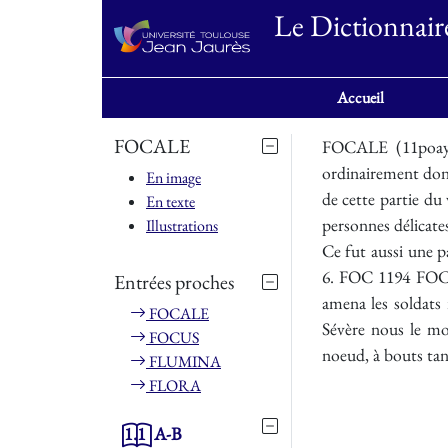
Le Dictionnair
Accueil
FOCALE
FOCALE (11poayvŒ!
ordinairement donn
En image
de cette partie du
En texte
personnes délicates
Illustrations
Ce fut aussi une pa
6. FOC 1194 FOC Pl
Entrées proches
amena les soldats 
FOCALE
Sévère nous le mo
FOCUS
noeud, à bouts tan
FLUMINA
FLORA
1.1
A-B