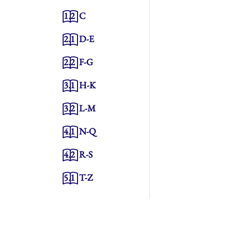
1.2
C
2.1
D-E
2.2
F-G
3.1
H-K
3.2
L-M
4.1
N-Q
4.2
R-S
5.1
T-Z