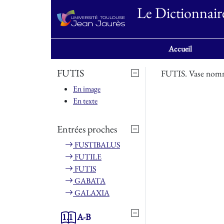
Le Dictionnair
Accueil
FUTIS
FUTIS. Vase nommé
En image
En texte
Entrées proches
FUSTIBALUS
FUTILE
FUTIS
GABATA
GALAXIA
1.1
A-B