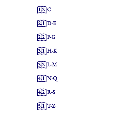
1.2
C
2.1
D-E
2.2
F-G
3.1
H-K
3.2
L-M
4.1
N-Q
4.2
R-S
5.1
T-Z