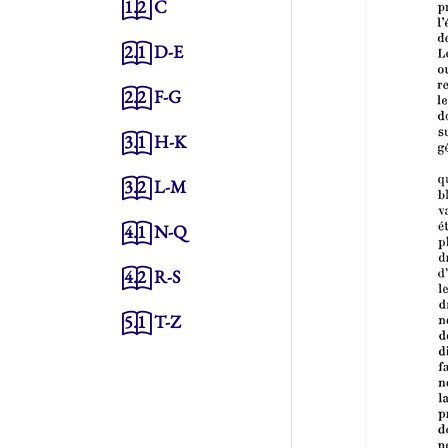
1.2
C
2.1
D-E
2.2
F-G
3.1
H-K
3.2
L-M
4.1
N-Q
4.2
R-S
5.1
T-Z