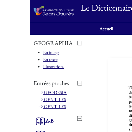
Le Dictionnair
Accueil
GEOGRAPHIA
En image
En texte
Illustrations
Entrées proches
GEODESIA
GENTILES
GENTILES
1.1
A-B