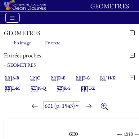
GEOMETRES
GEOMETRES
En image
En texte
Entrées proches
⋅
GEOMETRES
1.1
A-B
1.2
C
2.1
D-E
2.2
F-G
3.1
H-K
3.2
L-M
4.1
N-Q
4.2
R-S
5.1
T-Z