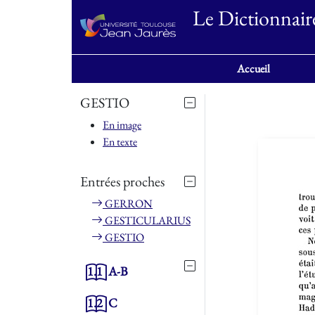
Le Dictionnair
Accueil
GESTIO
En image
En texte
Entrées proches
GERRON
GESTICULARIUS
GESTIO
1.1
A-B
1.2
C