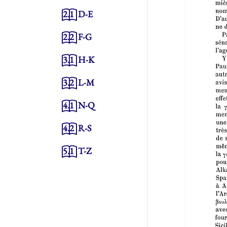
2.1
D-E
2.2
F-G
3.1
H-K
3.2
L-M
4.1
N-Q
4.2
R-S
5.1
T-Z