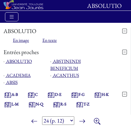
ABSOLUTIO
ABSOLUTIO
En image
En texte
Entrées proches
⋅
ABSOLUTIO
⋅
ABSTINENDI
BENEFICIUM
⋅
ACADEMIA
⋅
ACANTHUS
⋅
ABSIS
1.1
A-B
1.2
C
2.1
D-E
2.2
F-G
3.1
H-K
3.2
L-M
4.1
N-Q
4.2
R-S
5.1
T-Z