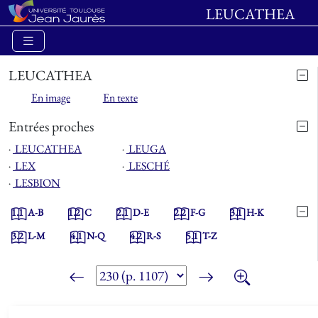
LEUCATHEA
LEUCATHEA
En image
En texte
Entrées proches
⋅
LEUCATHEA
⋅
LEUGA
⋅
LEX
⋅
LESCHÉ
⋅
LESBION
1.1
A-B
1.2
C
2.1
D-E
2.2
F-G
3.1
H-K
3.2
L-M
4.1
N-Q
4.2
R-S
5.1
T-Z